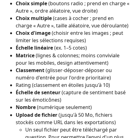
Choix simple
 (boutons radio ; prend en charge « 
Autre », ordre aléatoire, vue droite)
Choix multiple
 (cases à cocher ; prend en 
charge « Autre », taille aléatoire, vue déroulante)
Choix d'image
 (choisir entre les images ; peut 
limiter les sélections requises)
Échelle linéaire
 (ex. 1–5 cotes)
Matrice
 (lignes & colonnes; moins conviviale 
pour les mobiles, design attentivement)
Classement
 (glisser-déposer-déposer ou 
numéro d'entrée pour l'ordre prioritaire)
Rating (classement en étoiles jusqu'à 10)
Échelle de senteur
 (capture de sentiment basé 
sur les émoticônes)
Nombre
 (numérique seulement)
Upload de fichier
 (jusqu'à 50 Mo, fichiers 
stockés comme URL dans les exportations)
Un seul fichier peut être téléchargé par 
question. Pour permettre l'envoi d'un plus 